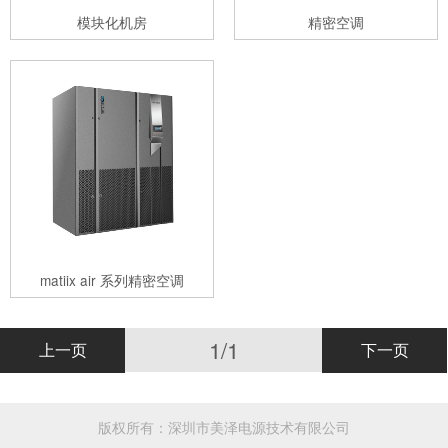
模块化机房
精密空调
matiix air 系列精密空调
1/1
上一页
下一页
版权所有：深圳市美泽电源技术有限公司